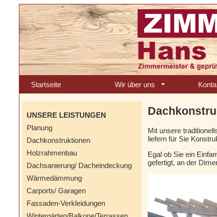
Startseite
Wir über uns
Konta
Dachkonstru
UNSERE LEISTUNGEN
Planung
Mit unsere traditionel
liefern für Sie Konstru
Dachkonstruktionen
Holzrahmenbau
Egal ob Sie ein Einfa
gefertigt, an der Dime
Dachsanierung/ Dacheindeckung
Wärmedämmung
Carports/ Garagen
Fassaden-Verkleidungen
Wintergärten/Balkone/Terrassen